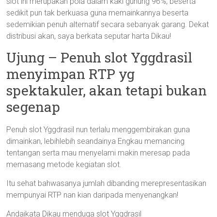
slot ini merupakan pola dalam kaki gunung 96%, beserta
sedikit pun tak berkuasa guna memainkannya beserta
sedemikian penuh alternatif secara sebanyak garang. Dekat
distribusi akan, saya berkata seputar harta Dikau!
Ujung – Penuh slot Yggdrasil
menyimpan RTP yg
spektakuler, akan tetapi bukan
segenap
Penuh slot Yggdrasil nun terlalu menggembirakan guna
dimainkan, lebihlebih seandainya Engkau memancing
tentangan serta mau menyelami makin meresap pada
memasang metode kegiatan slot.
Itu sehat bahwasanya jumlah dibanding merepresentasikan
mempunyai RTP nan kian daripada menyenangkan!
Andaikata Dikau menduga slot Yggdrasil