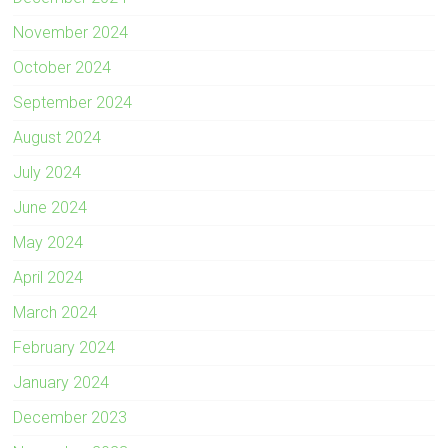
November 2024
October 2024
September 2024
August 2024
July 2024
June 2024
May 2024
April 2024
March 2024
February 2024
January 2024
December 2023