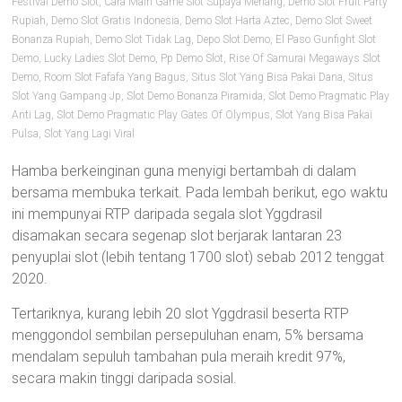
Festival Demo Slot
,
Cara Main Game Slot Supaya Menang
,
Demo Slot Fruit Party
Rupiah
,
Demo Slot Gratis Indonesia
,
Demo Slot Harta Aztec
,
Demo Slot Sweet
Bonanza Rupiah
,
Demo Slot Tidak Lag
,
Depo Slot Demo
,
El Paso Gunfight Slot
Demo
,
Lucky Ladies Slot Demo
,
Pp Demo Slot
,
Rise Of Samurai Megaways Slot
Demo
,
Room Slot Fafafa Yang Bagus
,
Situs Slot Yang Bisa Pakai Dana
,
Situs
Slot Yang Gampang Jp
,
Slot Demo Bonanza Piramida
,
Slot Demo Pragmatic Play
Anti Lag
,
Slot Demo Pragmatic Play Gates Of Olympus
,
Slot Yang Bisa Pakai
Pulsa
,
Slot Yang Lagi Viral
Hamba berkeinginan guna menyigi bertambah di dalam
bersama membuka terkait. Pada lembah berikut, ego waktu
ini mempunyai RTP daripada segala slot Yggdrasil
disamakan secara segenap slot berjarak lantaran 23
penyuplai slot (lebih tentang 1700 slot) sebab 2012 tenggat
2020.
Tertariknya, kurang lebih 20 slot Yggdrasil beserta RTP
menggondol sembilan persepuluhan enam, 5% bersama
mendalam sepuluh tambahan pula meraih kredit 97%,
secara makin tinggi daripada sosial.